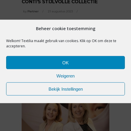
CONTI’S STIJLVOLLE COLLECTIE
by
Partner
21 augustus 2023
Het Italiaanse Liviana Conti staat bekend
Beheer cookie toestemming
om haar minimalistische
READ MORE
Welkom! Textilia maakt gebruik van cookies. Klik op OK om deze te
accepteren.
SHARE:
OK
Weigeren
Bekijk Instellingen