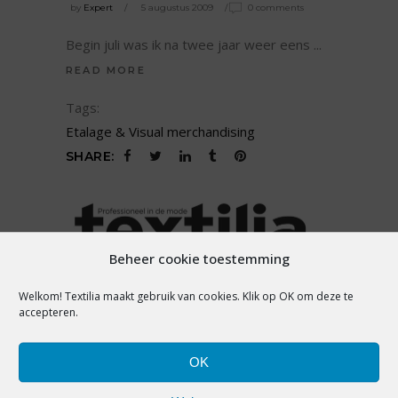
by
Expert
5 augustus 2009
0 comments
Begin juli was ik na twee jaar weer eens
READ MORE
Tags:
Etalage & Visual merchandising
SHARE:
Beheer cookie toestemming
PREMIUM
Welkom! Textilia maakt gebruik van cookies. Klik op OK om deze te
ONDERSCHEID JEZELF IN CRISIS
accepteren.
TIJDEN!
by
Expert
12 juni 2009
0 comments
OK
Crisis of niet, het blijft belangrijk om je te