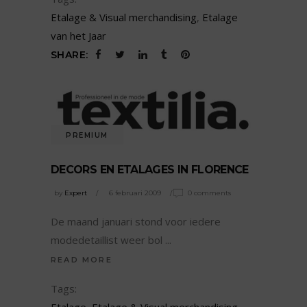
Etalage & Visual merchandising
,
Etalage
van het Jaar
SHARE:
PREMIUM
DECORS EN ETALAGES IN FLORENCE
by
Expert
6 februari 2009
0 comments
De maand januari stond voor iedere
modedetaillist weer bol
READ MORE
Tags:
Etalage
,
Etalage & Visual merchandising