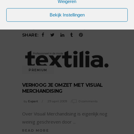
Weigeren
READ MORE
Bekijk Instellingen
Tags:
Etalage & Visual merchandising
SHARE:
PREMIUM
VERHOOG JE OMZET MET VISUAL
MERCHANDISING
by
Expert
29 april 2009
0 comments
Over Visual Merchandising is eigenlijk nog
weinig geschreven door
READ MORE