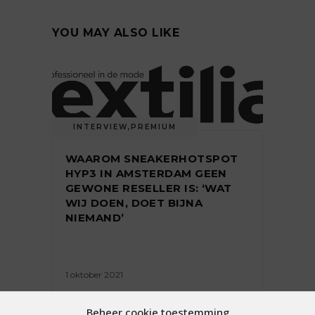
YOU MAY ALSO LIKE
INTERVIEW
,
PREMIUM
WAAROM SNEAKERHOTSPOT
HYP3 IN AMSTERDAM GEEN
GEWONE RESELLER IS: ‘WAT
WIJ DOEN, DOET BIJNA
NIEMAND’
1 oktober 2021
Beheer cookie toestemming