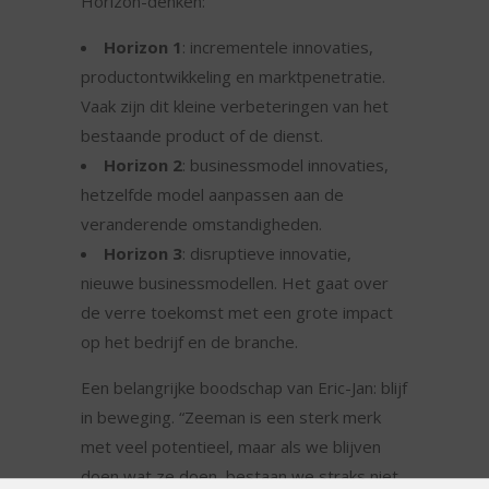
Horizon-denken:
Horizon 1
: incrementele innovaties,
productontwikkeling en marktpenetratie.
Vaak zijn dit kleine verbeteringen van het
bestaande product of de dienst.
Horizon 2
: businessmodel innovaties,
hetzelfde model aanpassen aan de
veranderende omstandigheden.
Horizon 3
: disruptieve innovatie,
nieuwe businessmodellen. Het gaat over
de verre toekomst met een grote impact
op het bedrijf en de branche.
Een belangrijke boodschap van Eric-Jan: blijf
in beweging. “Zeeman is een sterk merk
met veel potentieel, maar als we blijven
doen wat ze doen, bestaan we straks niet