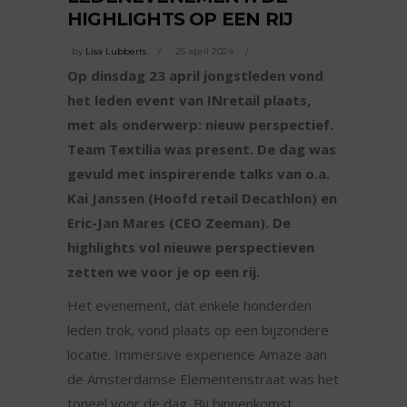
HIGHLIGHTS OP EEN RIJ
by
Lisa Lubberts
25 april 2024
Op dinsdag 23 april jongstleden vond
het leden event van INretail plaats,
met als onderwerp: nieuw perspectief.
Team Textilia was present. De dag was
gevuld met inspirerende talks van o.a.
Kai Janssen (Hoofd retail Decathlon) en
Eric-Jan Mares (CEO Zeeman). De
highlights vol nieuwe perspectieven
zetten we voor je op een rij.
Het evenement, dat enkele honderden
leden trok, vond plaats op een bijzondere
locatie. Immersive experience Amaze aan
de Amsterdamse Elementenstraat was het
toneel voor de dag. Bij binnenkomst