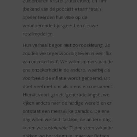
Zuiderburen Kristel (FutureKind) en Tim
(bekend van de podcast #teamretail)
presenteerden hun visie op de
veranderende tijdsgeest en nieuwe
retailmodellen.
Hun verhaal begon niet zo rooskleurig. Zo
zouden we tegenwoordig leven in een ‘flix
van onzekerheid’. We vallen immers van de
ene onzekerheid in de andere, waarbij als
voorbeeld de inflatie wordt genoemd. Dit
doet veel met ons als mens en consument.
Hieruit voort groeit ‘generatie angst’, we
kijken anders naar de huidige wereld en er
ontstaat een menselijke paradox. De ene
dag willen we fast-fashion, de andere dag
kopen we
sustainable
. Tijdens een vakantie
pakken we het vliegtuig, maar we fietsen