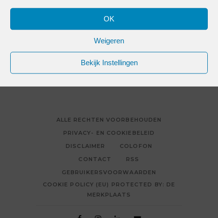
Vereist
Gebruikersnaam of e-mailadres
*
OK
Weigeren
Bekijk Instellingen
RESET WACHTWOORD
ALLE RECHTEN VOORBEHOUDEN
PRIVACY- EN COOKIEBELEID
DISCLAIMER
COLOFON
CONTACT
RSS
GEBRUIKERSVOORWAARDEN
COOKIE POLICY (EU) PROTECTED BY: DE
MERKPLAATS