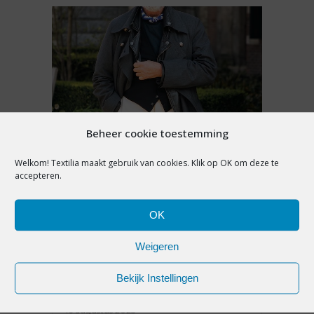
Beheer cookie toestemming
Welkom! Textilia maakt gebruik van cookies. Klik op OK om deze te
INTERVIEW
,
PREMIUM
accepteren.
ARTHUR PEUTE VAN OGÉR
KON EERDER EEN KNOOP
OK
AANNAAIEN DAN LOPEN. ‘OP
MIJN ZESDE KREEG IK MIJN
Weigeren
EERSTE NAAIMACHINE’
Bekijk Instellingen
16 augustus 2023