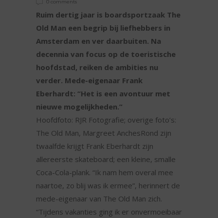
0 comments
Ruim dertig jaar is boardsportzaak The
Old Man een begrip bij liefhebbers in
Amsterdam en ver daarbuiten. Na
decennia van focus op de toeristische
hoofdstad, reiken de ambities nu
verder. Mede-eigenaar Frank
Eberhardt: “Het is een avontuur met
nieuwe mogelijkheden.”
Hoofdfoto: RJR Fotografie; overige foto’s:
The Old Man, Margreet AnchesRond zijn
twaalfde krijgt Frank Eberhardt zijn
allereerste skateboard; een kleine, smalle
Coca-Cola-plank. “Ik nam hem overal mee
naartoe, zo blij was ik ermee”, herinnert de
mede-eigenaar van The Old Man zich.
“Tijdens vakanties ging ik er onvermoeibaar