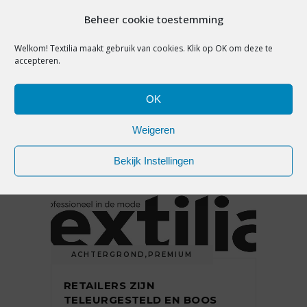
Beheer cookie toestemming
10 TIPS OM JE ALS
MODERETAILER STAANDE TE
Welkom! Textilia maakt gebruik van cookies. Klik op OK om deze te
HOUDEN IN DE LOCKDOWN:
accepteren.
‘BLIJF INVESTEREN IN
RELATIES EN JE EIGEN
FITHEID’
OK
Weigeren
24 december 2021
Bekijk Instellingen
ACHTERGROND
,
PREMIUM
RETAILERS ZIJN
TELEURGESTELD EN BOOS