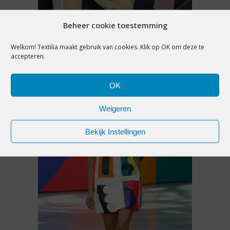
INTERVIEW
,
PREMIUM
Beheer cookie toestemming
TWINTIG JAAR STUDIO
Welkom! Textilia maakt gebruik van cookies. Klik op OK om deze te
ANNELOES: TERUGBLIKKEN EN
accepteren.
VOORUITKIJKEN
OK
5 augustus 2026
Weigeren
Bekijk Instellingen