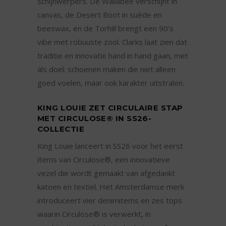
schijnwerpers. De Wallabee verschijnt in
canvas, de Desert Boot in suède en
beeswax, en de Torhill brengt een 90’s
vibe met robuuste zool. Clarks laat zien dat
traditie en innovatie hand in hand gaan, met
als doel: schoenen maken die niet alleen
goed voelen, maar ook karakter uitstralen.
KING LOUIE ZET CIRCULAIRE STAP
MET CIRCULOSE® IN SS26-
COLLECTIE
King Louie lanceert in SS26 voor het eerst
items van Circulose®, een innovatieve
vezel die wordt gemaakt van afgedankt
katoen en textiel. Het Amsterdamse merk
introduceert vier denimitems en zes tops
waarin Circulose® is verwerkt, in