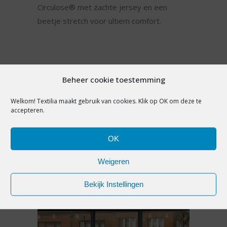
Circulose® met zachte jersey en een
beetje stretch voor ultiem comfort.
SHARE:
Beheer cookie toestemming
Welkom! Textilia maakt gebruik van cookies. Klik op OK om deze te
accepteren.
PREVIOUS ARTICLE
NEXT ARTICLE
OK
Weigeren
YOU MAY ALSO LIKE
Bekijk Instellingen