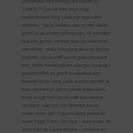
combinatie met biologische katoen of
TENCEL™ Lyocell. Met deze stap
onderstreept King Louie zijn duurzame
ambities. “Deze stukken zien er niet alleen
goed uit en voelen prettig aan, ze vertellen
ook een groter verhaal over de toekomst
van mode,” aldus managing director Jeroen
Dijkema. Circulose® wordt geproduceerd
met 100% hernieuwbare energie, bespaart
grondstoffen en geeft textielafval een
tweede leven. King Louie werkte eerder al
met mechanisch gerecyclede materialen,
maar voegt met Circulose® een nieuwe
circulaire stap toe. De denimlijn bevat
onder meer een cropped Janey Jacket en
wijde Paige Pants. De tops – waaronder de
Knot Shirt en Carina Blouse – combineren