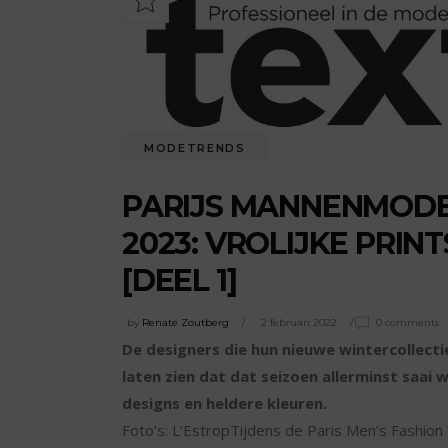
MODETRENDS
PARIJS MANNENMODE
2023: VROLIJKE PRIN
[DEEL 1]
by
Renate Zoutberg
2 februari 2022
0 comments
De designers die hun nieuwe wintercollect
laten zien dat dat seizoen allerminst saai 
designs en heldere kleuren.
Foto’s: L’EstropTijdens de Paris Men’s Fashio