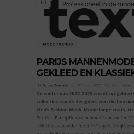
MODETRENDS
PARIJS MANNENMODE 
GEKLEED EN KLASSIEK
by
Renate Zoutberg
9 februari 2022
0 comments
De winter van 2022-2023 wordt op gebied 
collecties van de designers zien die hun ni
Men’s Fashion Week. Mooie lange coats, tik
Foto’s: L’EstropDe mannenmode van winter 20
collecties van onder meer Y/Project, Yohji Yama
pak volledig in ruit of uni, de lange coat, inge