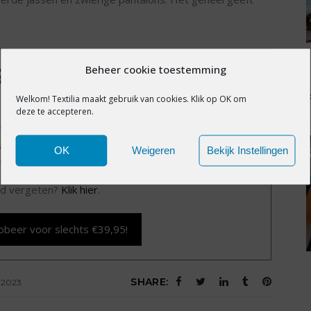
Beheer cookie toestemming
IS EXCLUSIEF VOOR
MBERS
Welkom! Textilia maakt gebruik van cookies. Klik op OK om
deze te accepteren.
exclusieve content?
Word nu member voor slechts
alle premium content en het volledige archief van
OK
Weigeren
Bekijk Instellingen
Textilia.nl.
d vergeten?
Klik hier
.
obeer voor slechts €39,95!
SHARE:
-2023