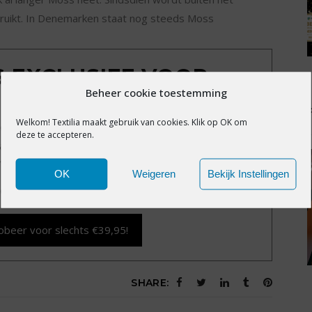
uikt. In Denemarken staat nog steeds Moss
IS EXCLUSIEF VOOR
Beheer cookie toestemming
MBERS
Welkom! Textilia maakt gebruik van cookies. Klik op OK om
exclusieve content?
Word nu member voor slechts
deze te accepteren.
alle premium content en het volledige archief van
Textilia.nl.
OK
Weigeren
Bekijk Instellingen
d vergeten?
Klik hier
.
obeer voor slechts €39,95!
SHARE: