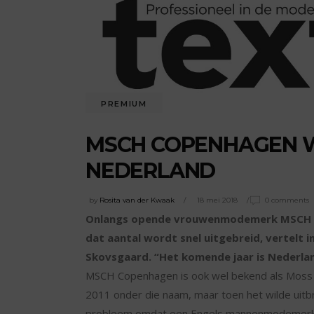
PREMIUM
MSCH COPENHAGEN WI
NEDERLAND
by
Rosita van der Kwaak
18 mei 2018
0 comments
Onlangs opende vrouwenmodemerk MSCH Co
dat aantal wordt snel uitgebreid, vertelt 
Skovsgaard. “Het komende jaar is Nederla
MSCH Copenhagen is ook wel bekend als Moss
2011 onder die naam, maar toen het wilde uit
probleem omdat een Engels mannenmodemerk al