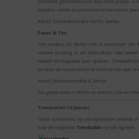
wereldse gerechten voor een zacht prijsje. In 
keukens samen en presenteren hun beste gerec
Adres: Eisenbahnstraße 42/43, Berlijn
Paper & Tea
Van insiders uit Berlijn heb ik vernomen dat
nieuwe ervaring in de theecultuur, een winke
ideeën en inspiratie kunt opdoen. Theeliefhe
en door dit succes komt er eind van het jaar al 
Adres: Bleibtreustraße 4, Berlijn
Een goede week in Berlijn en wellicht zien we elka
Trendsafari 15 januari
Goed voorbereid op inkoopseizoen waarbij je
naar de volgende
Trendsafari
van Jan Agelink!