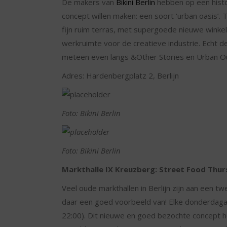
De makers van
Bikini Berlin
hebben op een histo
concept willen maken: een soort ‘urban oasis’.
fijn ruim terras, met supergoede nieuwe winkels
werkruimte voor de creatieve industrie. Echt d
meteen even langs &Other Stories en Urban O
Adres: Hardenbergplatz 2, Berlijn
Foto: Bikini Berlin
Foto: Bikini Berlin
Markthalle IX Kreuzberg: Street Food Thu
Veel oude markthallen in Berlijn zijn aan een
daar een goed voorbeeld van! Elke donderdagav
22:00). Dit nieuwe en goed bezochte concept he