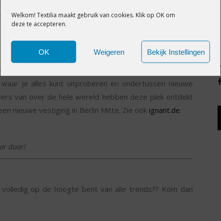
de markthal komen chefs van verschillende internationale
hten aan het publiek.
Welkom! Textilia maakt gebruik van cookies. Klik op OK om
deze te accepteren.
OK
Weigeren
Bekijk Instellingen
‘Paper & Tea’
echt een bezoekje waard moet zijn. Een
l waar je alles kunt uitproberen en ondertussen nieuwe
bbers van over de hele wereld hebben deze plek ontdekt
een nieuwe vestiging in Berlin Mitte. Zie ook
ignant.de
.
ar daar!
 volledig op de hoogte bent van alle trends?? Kom dan