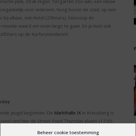
rische plek, strak tegen Tiergarten Zoo aan, een nieuw
 Toegankelijk voor iedereen, hoog boven de stad, op een
 bij elkaar, een hotel (25hours), bioscoop én
e moeite waard om even langs te gaan. En je kunt ook
utfitters op de Kurfurstendamm!
rsday
 tweede jeugd begonnen. De
Markthalle IX
in Kreuzberg is
ond vind hier de Street Food Thursday plaats (17:00-
eft als missie het toegankelijk maken van vele
Beheer cookie toestemming