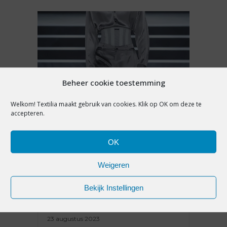
Beheer cookie toestemming
Welkom! Textilia maakt gebruik van cookies. Klik op OK om deze te
accepteren.
MODETRENDS
OK
KLASSIEKERS EN FUTURISME:
DIT ZIJN DE
Weigeren
MANNENMODETRENDS VOOR
HERFST-WINTER 2024-2025
Bekijk Instellingen
23 augustus 2023