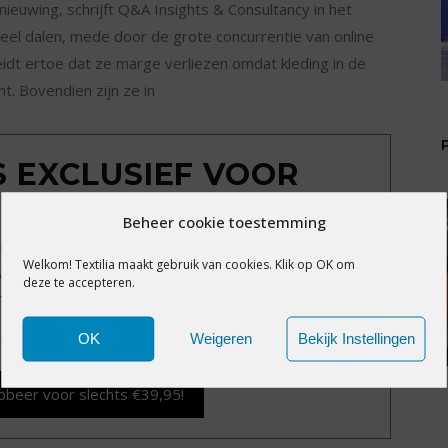
euwing, schrijft Q&A Insights & Consultancy in het
el dalen, mede door de grote concurrentie van online
leidt ertoe dat ze marge verliezen omdat kleding in de
t. Bovendien zijn ze in
IS EXCLUSIEF VOOR
MBERS
Beheer cookie toestemming
exclusieve content?
Word nu member voor slechts
Welkom! Textilia maakt gebruik van cookies. Klik op OK om
alle premium content en het volledige archief van
deze te accepteren.
Textilia.nl.
d vergeten?
Klik hier
.
OK
Weigeren
Bekijk Instellingen
obeer voor slechts €39,95!