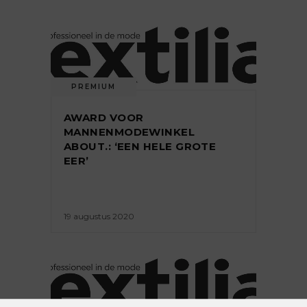
PREMIUM
AWARD VOOR
MANNENMODEWINKEL
ABOUT.: ‘EEN HELE GROTE
EER’
19 augustus 2020