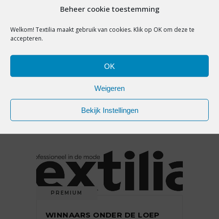
Beheer cookie toestemming
PREMIUM
DE VISIE VAN PLEUN
Welkom! Textilia maakt gebruik van cookies. Klik op OK om deze te
accepteren.
WAGEMAKERS VAN KONING
BODYFASHION IN OSS:
‘LUISTER JE NIET NAAR DE
OK
VRAAG, DAN KUN JE DIE OOK
NIET BEANTWOORDEN’
Weigeren
Bekijk Instellingen
23 juli 2018
PREMIUM
WINNAARS ONDER DE LOEP