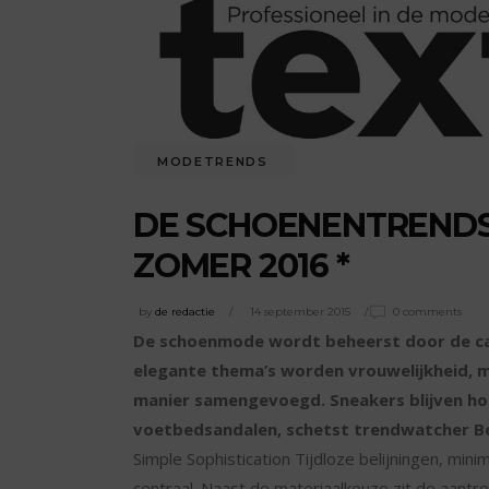
MODETRENDS
DE SCHOENENTREND
ZOMER 2016 *
by
de redactie
14 september 2015
0 comments
De schoenmode wordt beheerst door de casua
elegante thema’s worden vrouwelijkheid, 
manier samengevoegd. Sneakers blijven ho
voetbedsandalen, schetst trendwatcher B
Simple Sophistication Tijdloze belijningen, min
centraal. Naast de materiaalkeuze zit de aantrek