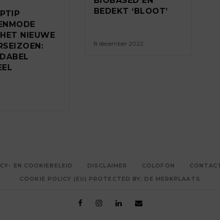
BIOBASED EN
BEDEKT ‘BLOOT’
PTIP
ENMODE
HET NIEUWE
8 december 2022
SEIZOEN:
IDABEL
EEL
3
CY- EN COOKIEBELEID
DISCLAIMER
COLOFON
CONTAC
COOKIE POLICY (EU) PROTECTED BY: DE MERKPLAATS