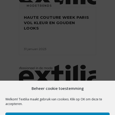
MODETRENDS
HAUTE COUTURE WEEK PARIS
VOL KLEUR EN GOUDEN
LOOKS
31 januari 2023
MODETRENDS
Beheer cookie toestemming
ALLE AANDACHT OP DE
Welkom! Textilia maakt gebruik van cookies. Klik op OK om deze te
accepteren.
SCHOUDERS TIJDENS HAUTE
COUTURE WEEK PARIS