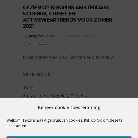
GEZIEN OP KINGPINS AMSTERDAM:
50 DENIM, STREET EN
ACTIVEWEARTRENDS VOOR ZOMER
2021
by
Margreet Anches
24 oktober 2019
0 comments
In de zomer van 2021 komen oud en nieuw
READ MORE
Tags:
Amsterdam
,
Kingpins
,
Trends
SHARE:
Beheer cookie toestemming
Welkom! Textilia maakt gebruik van cookies. Klik op OK om deze te
accepteren.