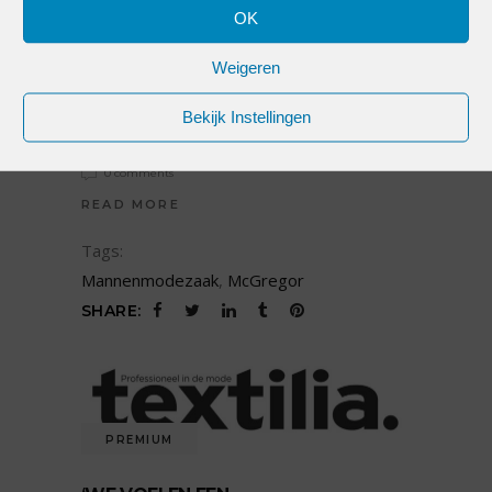
PREMIUM
OK
CEO MCGREGOR: ‘WE WILLEN HET
Weigeren
RISICO DELEN MET DE WINKELIER’
[INTERVIEW]
Bekijk Instellingen
by
Renate Zoutberg
23 oktober 2019
0 comments
READ MORE
Tags:
Mannenmodezaak
,
McGregor
SHARE:
PREMIUM