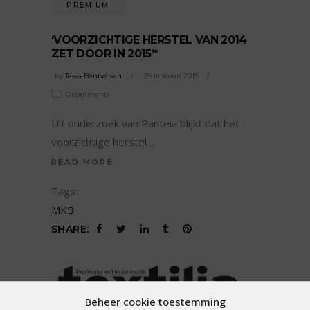
PREMIUM
‘VOORZICHTIGE HERSTEL VAN 2014
ZET DOOR IN 2015’*
by
Tessa Bentvelsen
25 februari 2015
0 comments
Uit onderzoek van Panteia blijkt dat het
voorzichtige herstel
READ MORE
Tags:
MKB
SHARE:
Beheer cookie toestemming