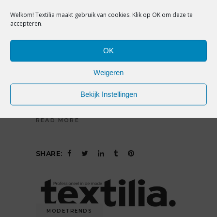
PREMIUM
Welkom! Textilia maakt gebruik van cookies. Klik op OK om deze te
accepteren.
INTELLECTUELE
EIGENDOMSRECHTEN: DE
KROONJUWELEN VAN UW BEDRIJF
OK
by
Allet Douma
25 februari 2015
Weigeren
0 comments
Micheline Don bespreekt intellectueel
Bekijk Instellingen
eigendomsrecht. Hoe bescherm je je
READ MORE
SHARE:
MODETRENDS