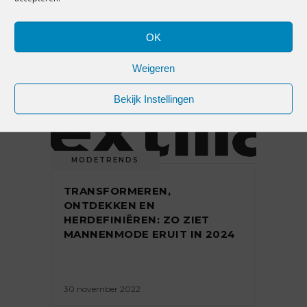
BIOBASED EN BEDEKT ‘BLOOT’
OK
8 december 2022
Weigeren
Bekijk Instellingen
MODETRENDS
TRANSFORMEREN,
ONTDEKKEN EN
HERDEFINIËREN: ZO ZIET
MANNENMODE ERUIT IN 2024
30 november 2022