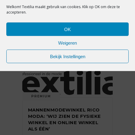
Welkom! Textilia maakt gebruik van cookies. Klik op OK om deze te
ING: ‘OMZET DETAILHANDEL
accepteren.
GROEIT ONLINE, WISSELENDE
RESULTATEN IN DE
WINKELSTRAAT’
OK
Weigeren
1 juni 2018
Bekijk Instellingen
PREMIUM
MANNENMODEWINKEL RICO
MODA: ‘WIJ ZIEN DE FYSIEKE
WINKEL EN ONLINE WINKEL
ALS ÉÉN’