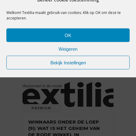
PREMIUM
Welkom! Textilia maakt gebruik van cookies. Klik op OK om deze te
accepteren.
CLOSE-UP PETER VAN ’T VEEN:
‘IEDEREEN MOET WETEN DAT
ER ZOVEEL GAANDE IS IN DE
OK
MODE’
Weigeren
Bekijk Instellingen
17 juni 2019
PREMIUM
WINNAARS ONDER DE LOEP
(9): WAT IS HET GEHEIM VAN
DE RODE WINKEL IN