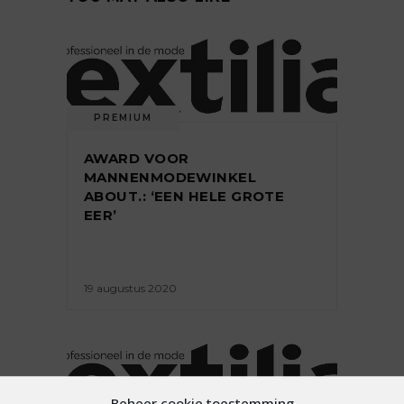
PREMIUM
AWARD VOOR
MANNENMODEWINKEL
ABOUT.: ‘EEN HELE GROTE
EER’
19 augustus 2020
Beheer cookie toestemming