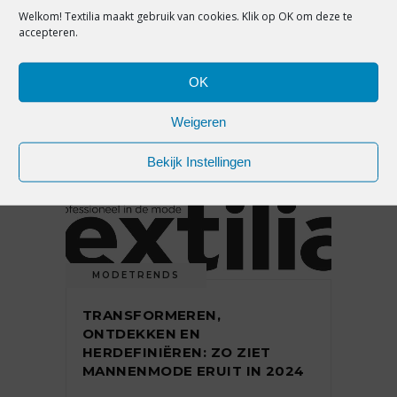
Welkom! Textilia maakt gebruik van cookies. Klik op OK om deze te
accepteren.
JAN AGELINK OVER DE
WINTERTRENDS 2023-2024:
BIOBASED EN BEDEKT ‘BLOOT’
OK
Weigeren
8 december 2022
Bekijk Instellingen
MODETRENDS
TRANSFORMEREN,
ONTDEKKEN EN
HERDEFINIËREN: ZO ZIET
MANNENMODE ERUIT IN 2024