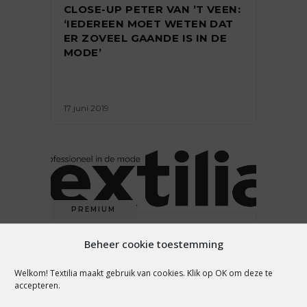
CLOSE-UP PETER VAN ’T VEEN:
‘IEDEREEN MOET WETEN DAT
ER ZOVEEL GAANDE IS IN DE
MODE’
17 juni 2019
PREMIUM
CEO AIRFIELD: ‘MERKEN
Beheer cookie toestemming
ZONDER DNA HEBBEN GEEN
KANS OM TE OVERLEVEN’
Welkom! Textilia maakt gebruik van cookies. Klik op OK om deze te
accepteren.