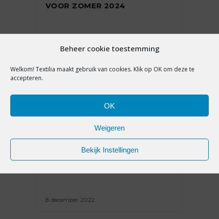
VOOR ZOMER 2024
9 augustus 2023
Beheer cookie toestemming
Welkom! Textilia maakt gebruik van cookies. Klik op OK om deze te
accepteren.
OK
MODETRENDS
Weigeren
JAN AGELINK OVER DE
Bekijk Instellingen
WINTERTRENDS 2023-2024:
BIOBASED EN BEDEKT ‘BLOOT’
8 december 2022