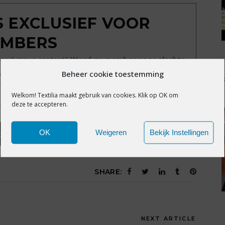
IS EXCLUSIEF VOOR
MBERS
exclusieve content?
Word nu member voor slechts
alle premium content en het volledige archief van
Beheer cookie toestemming
Textilia.nl.
Welkom! Textilia maakt gebruik van cookies. Klik op OK om
deze te accepteren.
d vergeten?
Klik hier
.
OK
Weigeren
Bekijk Instellingen
obeer voor slechts €39,95!
SHARE:
NEXT ARTICLE