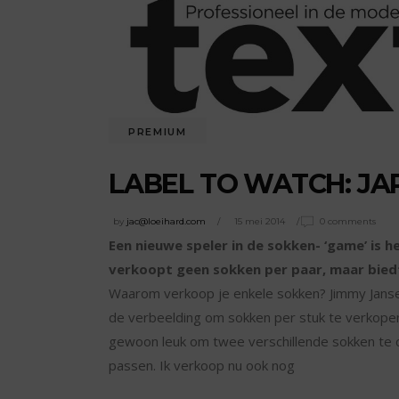
PREMIUM
LABEL TO WATCH: JA
by
jac@loeihard.com
15 mei 2014
0 comments
Een nieuwe speler in de sokken- ‘game’ is h
verkoopt geen sokken per paar, maar biedt 
Waarom verkoop je enkele sokken? Jimmy Jansen
de verbeelding om sokken per stuk te verkopen.
gewoon leuk om twee verschillende sokken te co
passen. Ik verkoop nu ook nog