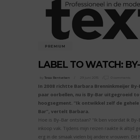
PREMIUM
LABEL TO WATCH: BY-
by
Tessa Bentvelsen
29 juni 2015
0 comments
In 2008 richtte Barbara Brenninkmeijer By-
paar oorbellen, nu is By-Bar uitgegroeid t
hoogsegment. “Ik ontwikkel zelf de gehele c
Bar”, vertelt Barbara.
Hoe is By-Bar ontstaan? “Ik ben voordat ik By-B
inkoop vak. Tijdens mijn reizen raakte ik altij
erg in de smaak vielen bij andere vrouwen. Dit 