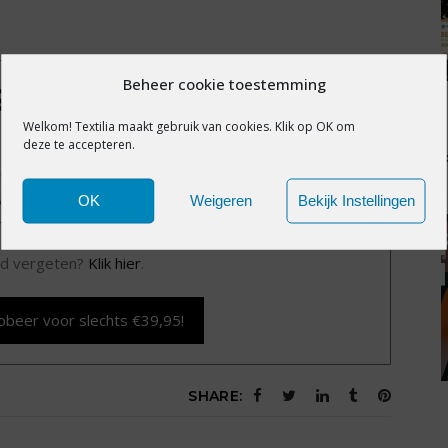
Beheer cookie toestemming
IS EXCLUSIEF VOOR
Welkom! Textilia maakt gebruik van cookies. Klik op OK om
MBERS
deze te accepteren.
exclusieve content?
Word nu member voor slechts
alle premium content en het volledige archief van
OK
Weigeren
Bekijk Instellingen
Textilia.nl.
d vergeten?
Klik hier
.
obeer voor slechts €39,95!
SHARE: