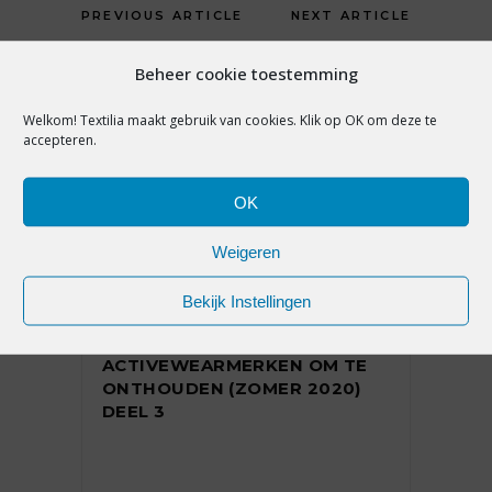
PREVIOUS ARTICLE
NEXT ARTICLE
Beheer cookie toestemming
Welkom! Textilia maakt gebruik van cookies. Klik op OK om deze te
accepteren.
YOU MAY ALSO LIKE
OK
Weigeren
PREMIUM
Bekijk Instellingen
STREET EN
ACTIVEWEARMERKEN OM TE
ONTHOUDEN (ZOMER 2020)
DEEL 3