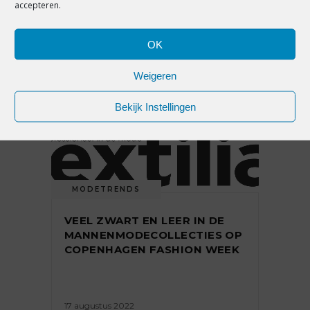
MANNENMODE UIT
accepteren.
KOPENHAGEN: GRUNGE EN
MEER EDGY NAJAARSLOOKS
OK
Weigeren
8 februari 2023
Bekijk Instellingen
MODETRENDS
VEEL ZWART EN LEER IN DE
MANNENMODECOLLECTIES OP
COPENHAGEN FASHION WEEK
17 augustus 2022