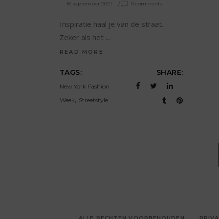
16 september 2021
0 comments
Inspiratie haal je van de straat.
Zeker als het
READ MORE
TAGS:
SHARE:
New York Fashion
,
Week
Streetstyle
ALLE RECHTEN VOORBEHOUDEN
PRIVA