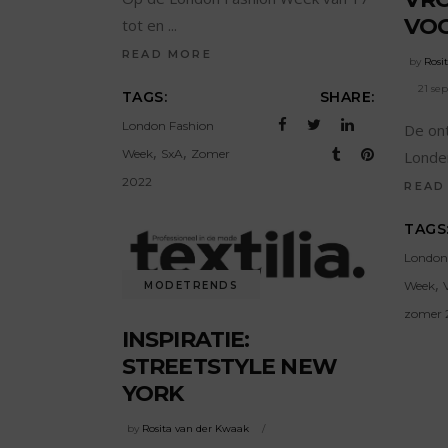
VOO
tot en
READ MORE
by
Rosi
21 se
TAGS:
SHARE:
London Fashion
De on
,
,
Week
SxA
Zomer
Londe
2022
READ
TAGS
London
,
Week
MODETRENDS
zomer 
INSPIRATIE:
STREETSTYLE NEW
YORK
by
Rosita van der Kwaak