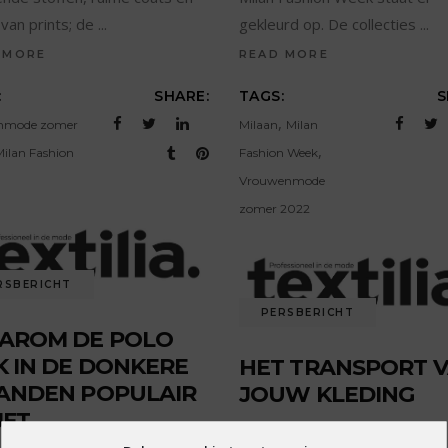
van prints; de
gekleurd op. De collecties
 MORE
READ MORE
:
SHARE:
TAGS:
S
,
nmode zomer
Milaan
Milan
,
Milan Fashion
Fashion Week
Vrouwenmode
zomer 2022
RSBERICHT
PERSBERICHT
AROM DE POLO
 IN DE DONKERE
HET TRANSPORT 
ANDEN POPULAIR
JOUW KLEDING
JFT
by
Partner
27 september 2021