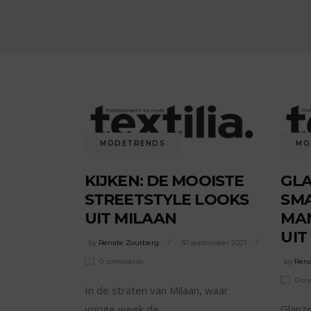
MODETRENDS
MO
KIJKEN: DE MOOISTE
GLA
STREETSTYLE LOOKS
SMA
UIT MILAAN
MA
UIT
by
Renate Zoutberg
30 september 2021
0 comments
by
Rena
0 c
In de straten van Milaan, waar
vorige week de
Glanze