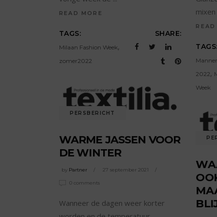
mixen 
READ MORE
READ
TAGS:
SHARE:
,
TAGS
Milaan Fashion Week
Manne
zomer2022
,
2022
Week
PERSBERICHT
WARME JASSEN VOOR
PE
DE WINTER
WA
by
Partner
27 september 2021
OOK
0 comments
MA
BLI
Wanneer de dagen weer korter
worden en de temperatuur