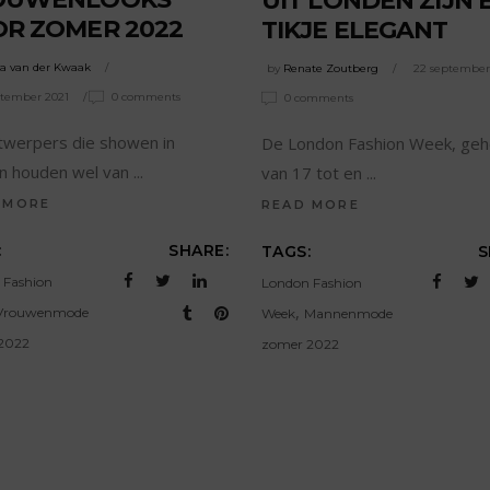
UIT LONDEN ZIJN 
R ZOMER 2022
TIKJE ELEGANT
ta van der Kwaak
by
Renate Zoutberg
22 september
ptember 2021
0 comments
0 comments
twerpers die showen in
De London Fashion Week, ge
n houden wel van
van 17 tot en
 MORE
READ MORE
:
SHARE:
TAGS:
S
 Fashion
London Fashion
,
Vrouwenmode
Week
Mannenmode
2022
zomer 2022