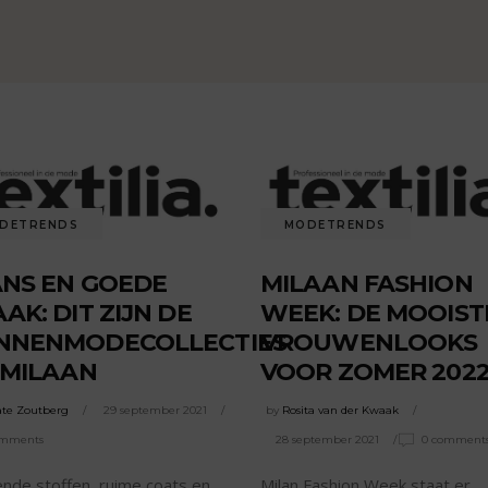
DETRENDS
MODETRENDS
NS EN GOEDE
MILAAN FASHION
AK: DIT ZIJN DE
WEEK: DE MOOIST
NNENMODECOLLECTIES
VROUWENLOOKS
 MILAAN
VOOR ZOMER 202
te Zoutberg
29 september 2021
by
Rosita van der Kwaak
omments
28 september 2021
0 comment
nde stoffen, ruime coats en
Milan Fashion Week staat er