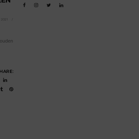
EEN
 2021
houden
HARE: