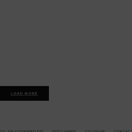
LOAD MORE
CY- EN COOKIEBELEID
DISCLAIMER
COLOFON
CONTAC