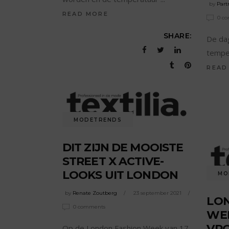
by
Part
READ MORE
0 c
SHARE:
De da
tempe
READ
MODETRENDS
DIT ZIJN DE MOOISTE
STREET X ACTIVE-
LOOKS UIT LONDON
MO
by
Renate Zoutberg
23 september 2021
LO
0 comments
WEE
VR
Op de London Fashion Week van 17