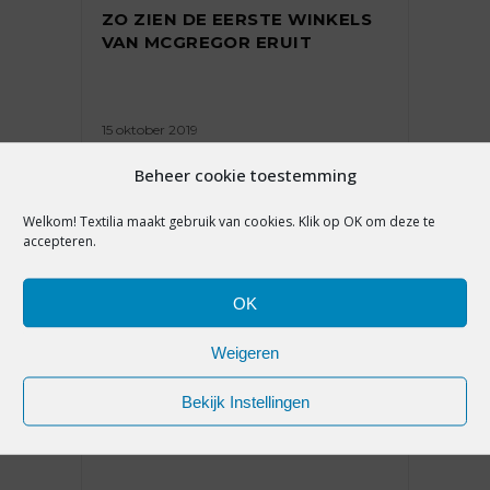
ZO ZIEN DE EERSTE WINKELS
VAN MCGREGOR ERUIT
15 oktober 2019
Beheer cookie toestemming
Welkom! Textilia maakt gebruik van cookies. Klik op OK om deze te
accepteren.
PREMIUM
OK
‘WE GAAN MET MCGREGOR
Weigeren
NIET OP DE TRADITIONELE
WHOLESALE-MANIER WERKEN’
Bekijk Instellingen
[INTERVIEW]