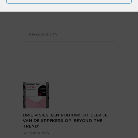
‘WAT IK INKOOP, MOET IK
MOOI VINDEN’
6 augustus 2019
DRIE VISIES, ÉÉN PODIUM: DIT LEER JE
VAN DE SPREKERS OP ‘BEYOND THE
TREND’
6 augustus 2026