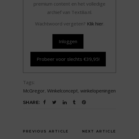
premium content en het volledige
archief van Textilia.nl.
Wachtwoord vergeten?
Klik hier
.
Inloggen
Probeer voor slechts €39,95!
Tags:
McGregor
,
Winkelconcept
,
winkelopeningen
SHARE:
PREVIOUS ARTICLE
NEXT ARTICLE