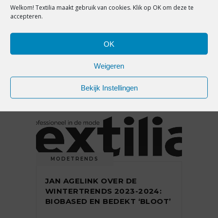
Welkom! Textilia maakt gebruik van cookies. Klik op OK om deze te
accepteren.
INKOOPTIP MANNENMODE
VOOR HET NIEUWE
ZOMERSEIZOEN: FORMIDABEL
OK
FORMEEL
Weigeren
5 juli 2023
Bekijk Instellingen
MODETRENDS
JAN AGELINK OVER DE
WINTERTRENDS 2023-2024:
BIOBASED EN BEDEKT ‘BLOOT’