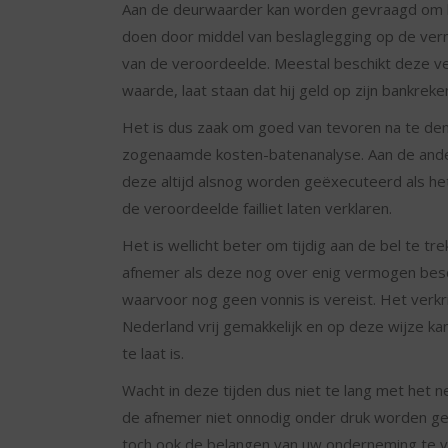
Aan de deurwaarder kan worden gevraagd om he
doen door middel van beslaglegging op de ve
van de veroordeelde. Meestal beschikt deze v
waarde, laat staan dat hij geld op zijn bankreke
Het is dus zaak om goed van tevoren na te den
zogenaamde kosten-batenanalyse. Aan de andere
deze altijd alsnog worden geëxecuteerd als h
de veroordeelde failliet laten verklaren.
Het is wellicht beter om tijdig aan de bel te t
afnemer als deze nog over enig vermogen besc
waarvoor nog geen vonnis is vereist. Het verkri
Nederland vrij gemakkelijk en op deze wijze ka
te laat is.
Wacht in deze tijden dus niet te lang met het
de afnemer niet onnodig onder druk worden ge
toch ook de belangen van uw onderneming te v