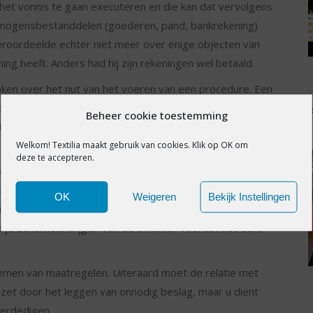
t vonnis te gaan executeren en die kan dat vervolgens
rmogensbestanddelen (goederen, pand, bankrekening)
eroordeelde echter niet meer over enige objecten van
ning heeft. Anders had hij zijn rekeningen wel betaald.
ken over het nut van het voeren van een procedure. Een
 kant is een vonnis twintig jaar rechtsgeldig en kan
Beheer cookie toestemming
et weer wat beter gaat met de veroordeelde. Of men kan
Welkom! Textilia maakt gebruik van cookies. Klik op OK om
deze te accepteren.
rekken en conservatoir beslag te laten leggen onder de
hikt. Een conservatoir beslag is een bewarend beslag
OK
Weigeren
Bekijk Instellingen
jgen van een beslagverlof van de rechter is in
n je zekerheid krijgen van de afnemer voordat het echt
 nemen van maatregelen. Uiteraard moet de relatie met
zet door het leggen van onnodig beslag, maar u dient
erdedigen.