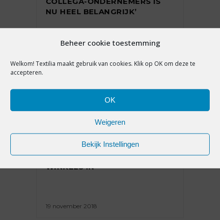
COLLEGA-ONDERNEMERS IS
NU HEEL BELANGRIJK’
Beheer cookie toestemming
25 september 2019
Welkom! Textilia maakt gebruik van cookies. Klik op OK om deze te
accepteren.
OK
Weigeren
PREMIUM
Bekijk Instellingen
ONDERBROEKENMERK
POCKIES WIL FYSIEKE
WINKELS IN
19 november 2018