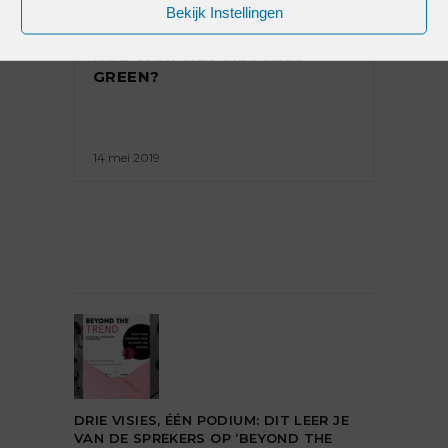
Bekijk Instellingen
PREMIUM
HOE GAAT HET MET MISS
GREEN?
14 mei 2019
DRIE VISIES, ÉÉN PODIUM: DIT LEER JE
VAN DE SPREKERS OP ‘BEYOND THE