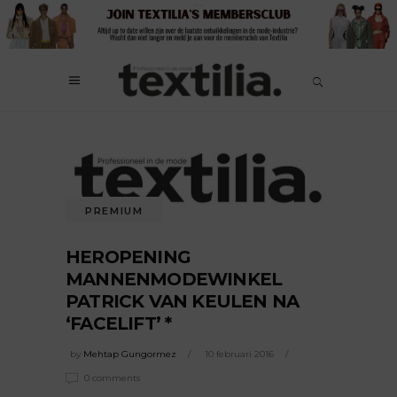
PREMIUM
HEROPENING
MANNENMODEWINKEL
PATRICK VAN KEULEN NA
‘FACELIFT’ *
by
Mehtap Gungormez
10 februari 2016
0 comments