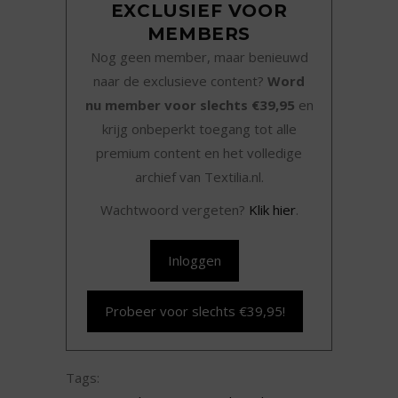
EXCLUSIEF VOOR
MEMBERS
Nog geen member, maar benieuwd
naar de exclusieve content?
Word
nu member voor slechts €39,95
en
krijg onbeperkt toegang tot alle
premium content en het volledige
archief van Textilia.nl.
Wachtwoord vergeten?
Klik hier
.
Inloggen
Probeer voor slechts €39,95!
Tags: