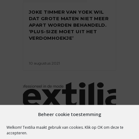
JOKE TIMMER VAN YOEK WIL
DAT GROTE MATEN NIET MEER
APART WORDEN BEHANDELD.
‘PLUS-SIZE MOET UIT HET
VERDOMHOEKJE’
10 augustus 2021
PREMIUM
Beheer cookie toestemming
MILLS FASHION COMPANY
Welkom! Textilia maakt gebruik van cookies. Klik op OK om deze te
BREIDT UIT
accepteren.