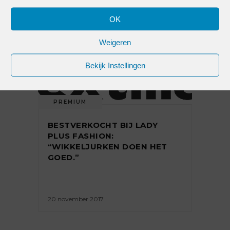
OK
31 december 2018
Weigeren
Bekijk Instellingen
PREMIUM
BESTVERKOCHT BIJ LADY
PLUS FASHION:
“WIKKELJURKEN DOEN HET
GOED.”
20 november 2017