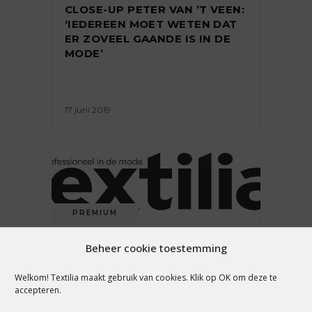
CLOSE-UP PETER VAN ’T VEEN:
‘IEDEREEN MOET WETEN DAT
ER ZOVEEL GAANDE IS IN DE
MODE’
17 juni 2019
PREMIUM
CEO AIRFIELD: ‘MERKEN
Beheer cookie toestemming
ZONDER DNA HEBBEN GEEN
KANS OM TE OVERLEVEN’
Welkom! Textilia maakt gebruik van cookies. Klik op OK om deze te
accepteren.