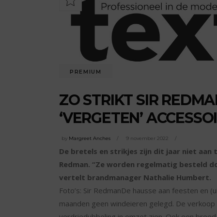
PREMIUM
ZO STRIKT SIR REDM
‘VERGETEN’ ACCESSO
by
Margreet Anches
9 november 2022
De bretels en strikjes zijn dit jaar niet aa
Redman. “Ze worden regelmatig besteld do
vertelt brandmanager Nathalie Humbert.
Foto’s: Sir RedmanDe hausse aan feesten en (u
maanden geen windeieren gelegd. De verkoop vi
verdriedubbeling in omzet zien. Ook een breed 