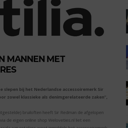
AN MANNEN MET
IRES
n te slepen bij het Nederlandse accessoiremerk Sir
or zowel klassieke als denimgerelateerde zaken”,
itgestelde) bruiloften heeft Sir Redman de afgelopen
a de eigen online shop Weloveties.nl liet een
scala aan retailers weet inmiddels het accessoiremerk