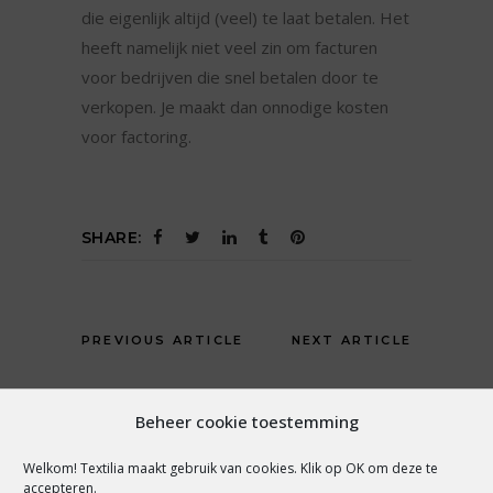
die eigenlijk altijd (veel) te laat betalen. Het
heeft namelijk niet veel zin om facturen
voor bedrijven die snel betalen door te
verkopen. Je maakt dan onnodige kosten
voor factoring.
SHARE:
PREVIOUS ARTICLE
NEXT ARTICLE
Beheer cookie toestemming
Welkom! Textilia maakt gebruik van cookies. Klik op OK om deze te
YOU MAY ALSO LIKE
accepteren.