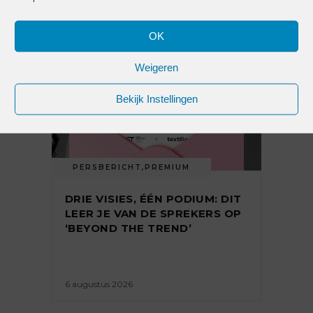
OK
Weigeren
Bekijk Instellingen
PERSBERICHT
,
PREMIUM
DRIE VISIES, ÉÉN PODIUM: DIT
LEER JE VAN DE SPREKERS OP
‘BEYOND THE TREND’
6 augustus 2026