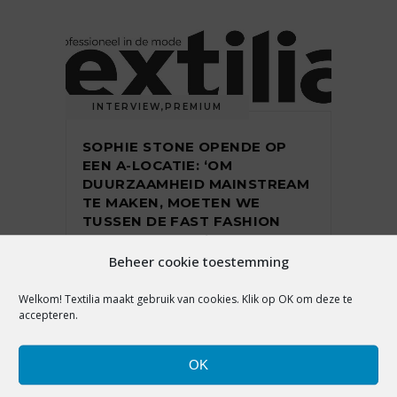
INTERVIEW
,
PREMIUM
SOPHIE STONE OPENDE OP
EEN A-LOCATIE: ‘OM
DUURZAAMHEID MAINSTREAM
TE MAKEN, MOETEN WE
TUSSEN DE FAST FASHION
MERKEN ZITTEN’
Beheer cookie toestemming
Welkom! Textilia maakt gebruik van cookies. Klik op OK om deze te
31 januari 2023
accepteren.
OK