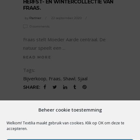
HERFST- EN WINTERCOLLECTIE VAN
FRAAS.
by
Partner
22 september 2020
0 comments
Fraas stelt Moeder Aarde centraal. De
natuur speelt een
READ MORE
Tags:
Bijverkoop
,
Fraas
,
Shawl
,
Sjaal
SHARE:
Beheer cookie toestemming
Welkom! Textilia maakt gebruik van cookies. Klik op OK om deze te
ADVERTORIAL
accepteren.
OOK DE MODERETAIL ONTDEKT DE