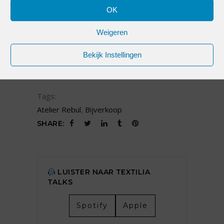
KRACHT VAN ATELIER REBUL
OK
by
Partner
15 september 2020
0 comments
Weigeren
Ook de moderetail ontdekt de kracht van
Bekijk Instellingen
Atelier Rebul,
READ MORE
Tags:
Atelier Rebul
,
Bijverkoop
SHARE:
LUISTER NAAR TEXTILIA
TALKS
Spotify
Apple