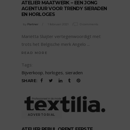
ATELIER MAATWERK – EEN JONG
AGENTUUR VOOR TRENDY SIERADEN
EN HORLOGES
by
Partner
1 februari 2021
0 comments
Mariëtta Sluijter vertegenwoordigt met
trots het Belgische merk Angelo
READ MORE
Tags:
Bijverkoop
,
horloges
,
sieraden
SHARE:
ADVERTORIAL
ATELIER REBUL OPENT EERSTE