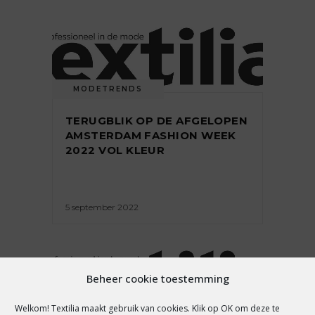
MODETRENDS
TERUGBLIK OP DE AFGELOPEN
AMSTERDAM FASHION WEEK
2022 VOL KLEUR
5 september 2022
Beheer cookie toestemming
Welkom! Textilia maakt gebruik van cookies. Klik op OK om deze te
MODETRENDS