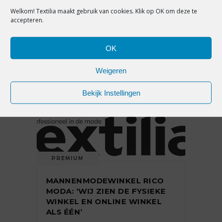
Welkom! Textilia maakt gebruik van cookies. Klik op OK om deze te
ING: ‘OMZET DETAILHANDEL
accepteren.
GROEIT ONLINE, WISSELENDE
RESULTATEN IN DE
WINKELSTRAAT’
OK
Weigeren
1 juni 2018
Bekijk Instellingen
PREMIUM
MANNENMODEWINKEL RICO
MODA: ‘WIJ ZIEN DE FYSIEKE
WINKEL EN ONLINE WINKEL
ALS ÉÉN’