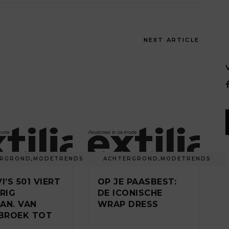
NEXT ARTICLE
ERGROND
,
MODETRENDS
ACHTERGROND
,
MODETRENDS
I’S 501 VIERT
OP JE PAASBEST:
ARIG
DE ICONISCHE
AN. VAN
WRAP DRESS
BROEK TOT
N