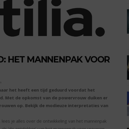
LD: HET MANNENPAK VOOR
s
 maar het heeft een tijd geduurd voordat het
d. Met de opkomst van de powervrouw duiken er
rouwen op. Bekijk de modieuze interpretaties van
nt, lees je alles over de ontwikkeling van het mannenpak
n als ‘de ontdekker’ van het mannenpak voor vrouwen