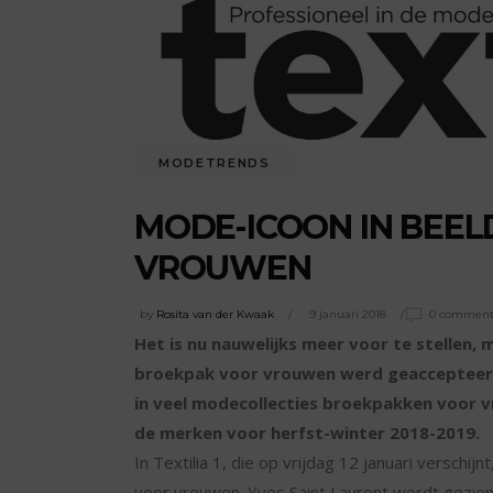
MODETRENDS
MODE-ICOON IN BEE
VROUWEN
by
Rosita van der Kwaak
9 januari 2018
0 comment
Het is nu nauwelijks meer voor te stellen,
broekpak voor vrouwen werd geaccepteer
in veel modecollecties broekpakken voor v
de merken voor herfst-winter 2018-2019.
In Textilia 1, die op vrijdag 12 januari verschij
voor vrouwen. Yves Saint Laurent wordt gezie