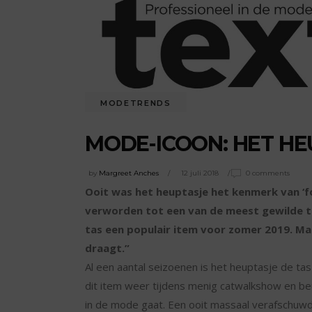
MODETRENDS
MODE-ICOON: HET HE
by
Margreet Anches
12 juli 2018
0 comments
Ooit was het heuptasje het kenmerk van ‘fo
verworden tot een van de meest gewilde ta
tas een populair item voor zomer 2019. Ma
draagt.”
Al een aantal seizoenen is het heuptasje de t
dit item weer tijdens menig catwalkshow en be
in de mode gaat. Een ooit massaal verafschuwd 