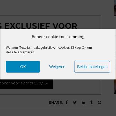
IS EXCLUSIEF VOOR
MBERS
Beheer cookie toestemming
exclusieve content?
Word nu member voor slechts
Welkom! Textilia maakt gebruik van cookies. Klik op OK om
alle premium content en het volledige archief van
deze te accepteren.
Textilia.nl.
OK
Weigeren
Bekijk Instellingen
d vergeten?
Klik hier
.
obeer voor slechts €39,95!
SHARE: