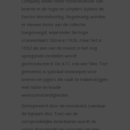
Company onder meer hofleverancier van
boeren in de regio en strijders tijdens de
Eerste Wereldoorlog. Regelmatig worden
er nieuwe items aan de collectie
toegevoegd, waaronder de hoge
vrouwenlaars Gloria in 1926, maar het is
1952 als een van de meest in het oog
springende modellen wordt
geïntroduceerd. De 877, ook wel ‘Moc Toe’
genoemd, is speciaal ontworpen voor
boeren en jagers die vaak te maken krijgen
met natte en koude
weersomstandigheden.
Geïnspireerd door de mocassins (vandaar
de bijnaam Moc Toe) van de
oorspronkelijke Amerikanen wordt de
upper doorgestikt en voorzien van een