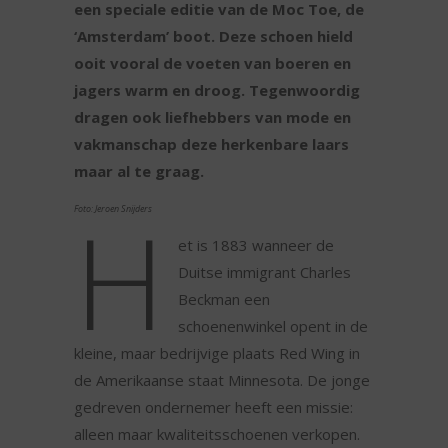
een speciale editie van de Moc Toe, de
‘Amsterdam’ boot. Deze schoen hield
ooit vooral de voeten van boeren en
jagers warm en droog. Tegenwoordig
dragen ook liefhebbers van mode en
vakmanschap deze herkenbare laars
maar al te graag.
H
Foto: Jeroen Snijders
et is 1883 wanneer de
Duitse immigrant Charles
Beckman een
schoenenwinkel opent in de
kleine, maar bedrijvige plaats Red Wing in
de Amerikaanse staat Minnesota. De jonge
gedreven ondernemer heeft een missie:
alleen maar kwaliteitsschoenen verkopen.