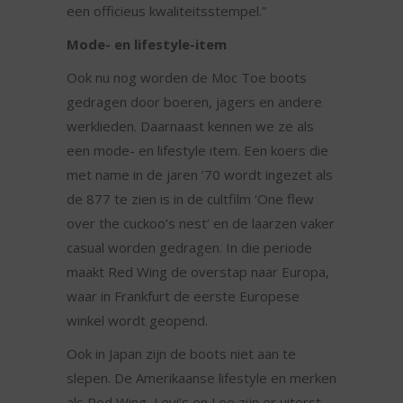
een officieus kwaliteitsstempel.”
Mode- en lifestyle-item
Ook nu nog worden de Moc Toe boots
gedragen door boeren, jagers en andere
werklieden. Daarnaast kennen we ze als
een mode- en lifestyle item. Een koers die
met name in de jaren ’70 wordt ingezet als
de 877 te zien is in de cultfilm ‘One flew
over the cuckoo’s nest’ en de laarzen vaker
casual worden gedragen. In die periode
maakt Red Wing de overstap naar Europa,
waar in Frankfurt de eerste Europese
winkel wordt geopend.
Ook in Japan zijn de boots niet aan te
slepen. De Amerikaanse lifestyle en merken
als Red Wing, Levi’s en Lee zijn er uiterst