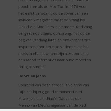
populair en als de Moc Toe in 1976 voor
het eerst verschijnt op de cover van een
invloedrijk magazine barst de vraag los.
Ook al zijn Moc Toes in de mode, Red Wing
vergeet nooit diens oorsprong. Tot op de
dag van vandaag laten de ontwerpers zich
inspireren door het rijke verleden van het
merk. In elk nieuw item zijn hierdoor altijd
een aantal referenties naar oude modellen
terug te vinden.
Boots en jeans
Voordeel van deze schoen is volgens Van
Dijk, dat hij erg goed combineert met
zowel jeans als chino’s. Dat vindt ook
Menno van Meurs, eigenaar van de Red