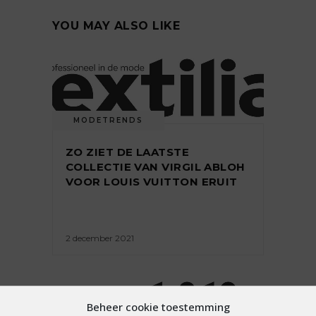
YOU MAY ALSO LIKE
MODETRENDS
ZO ZIET DE LAATSTE
COLLECTIE VAN VIRGIL ABLOH
VOOR LOUIS VUITTON ERUIT
2 december 2021
Beheer cookie toestemming