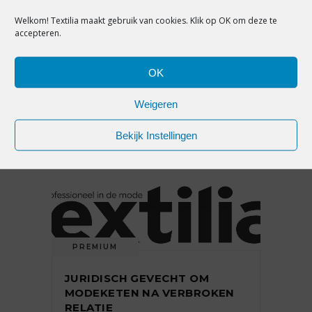
Welkom! Textilia maakt gebruik van cookies. Klik op OK om deze te
PREMIUM
accepteren.
HET RECHTBANKVONNIS DAT
BAANBREKEND IS VOOR DE
OK
MODEBRANCHE [ANALYSE]
Weigeren
Bekijk Instellingen
23 december 2016
PREMIUM
JURIDISCH GEVECHT OM
MODEKETEN NA VERBROKEN
RELATIE